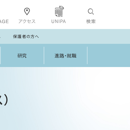
へ
保護者の方へ
研究
進路・就職
）