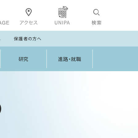
へ
保護者の方へ
研究
進路・就職
）