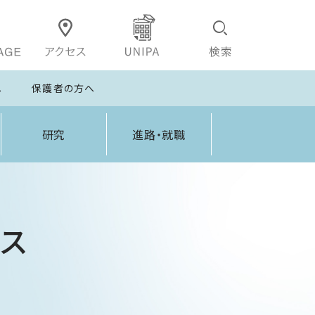
へ
保護者の方へ
研究
進路・就職
ス